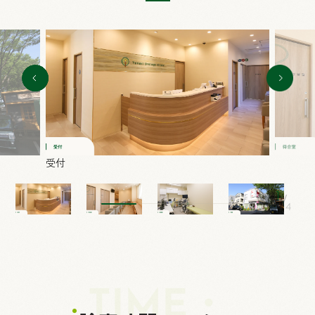
受付
1
/
4
TIME・
・